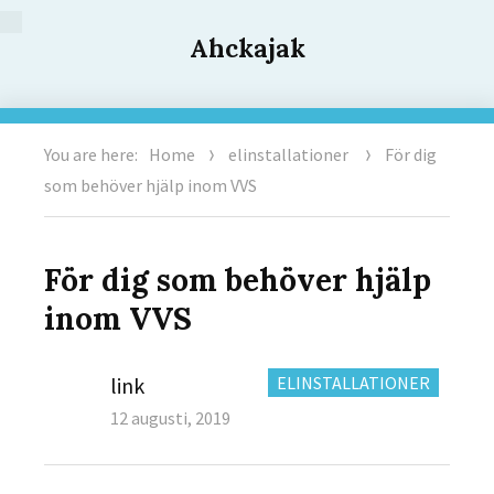
Ahckajak
You are here:
Home
elinstallationer
För dig
som behöver hjälp inom VVS
För dig som behöver hjälp
inom VVS
Author
CATEGORIES:
link
ELINSTALLATIONER
Posted
12 augusti, 2019
on