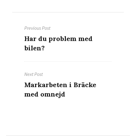
Inläggsnavigering
Previous Post
Previous
Har du problem med
post:
bilen?
Next Post
Next
Markarbeten i Bräcke
post:
med omnejd