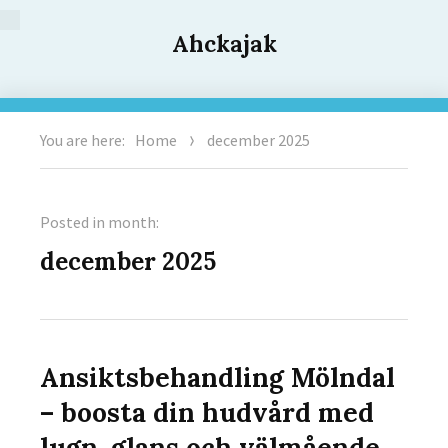
Ahckajak
You are here:
Home
december 2025
Posted in month:
december 2025
Ansiktsbehandling Mölndal
– boosta din hudvård med
lugn, glans och välmående