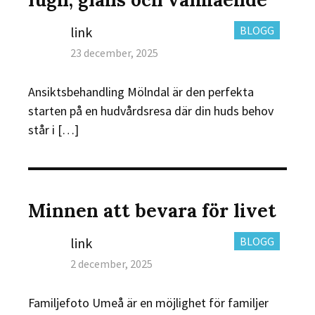
Author
CATEGORIES:
link
BLOGG
Posted
23 december, 2025
on
Ansiktsbehandling Mölndal är den perfekta
starten på en hudvårdsresa där din huds behov
står i […]
Minnen att bevara för livet
Author
CATEGORIES:
link
BLOGG
Posted
2 december, 2025
on
Familjefoto Umeå är en möjlighet för familjer