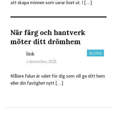
att skapa minnen som varar livet ut. I […]
När färg och hantverk
möter ditt drömhem
Author
CATEGORIES:
link
BLOGG
Posted
1 december, 2025
on
Målare Falun är valet för dig som vill ge ditt hem
eller din fastighet nytt […]