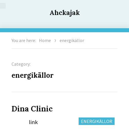
Ahckajak
You are here:
Home
energikällor
Category:
energikällor
Dina Clinic
Author
CATEGORIES:
link
ENERGIKÄLLOR