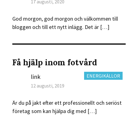
Posted
17 augusti, 2020
on
God morgon, god morgon och välkommen till
bloggen och till ett nytt inlägg. Det är […]
Få hjälp inom fotvård
Author
CATEGORIES:
link
ENERGIKÄLLOR
Posted
12 augusti, 2019
on
Är du på jakt efter ett professionellt och seriöst
företag som kan hjälpa dig med […]